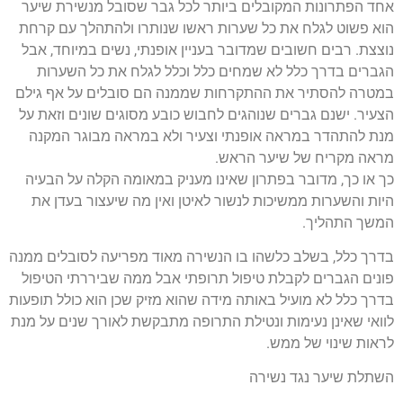
אחד הפתרונות המקובלים ביותר לכל גבר שסובל מנשירת שיער
הוא פשוט לגלח את כל שערות ראשו שנותרו ולהתהלך עם קרחת
נוצצת. רבים חשובים שמדובר בעניין אופנתי, נשים במיוחד, אבל
הגברים בדרך כלל לא שמחים כלל וכלל לגלח את כל השערות
במטרה להסתיר את ההתקרחות שממנה הם סובלים על אף גילם
הצעיר. ישנם גברים שנוהגים לחבוש כובע מסוגים שונים וזאת על
מנת להתהדר במראה אופנתי וצעיר ולא במראה מבוגר המקנה
מראה מקריח של שיער הראש.
כך או כך, מדובר בפתרון שאינו מעניק במאומה הקלה על הבעיה
היות והשערות ממשיכות לנשור לאיטן ואין מה שיעצור בעדן את
המשך התהליך.
בדרך כלל, בשלב כלשהו בו הנשירה מאוד מפריעה לסובלים ממנה
פונים הגברים לקבלת טיפול תרופתי אבל ממה שביררתי הטיפול
בדרך כלל לא מועיל באותה מידה שהוא מזיק שכן הוא כולל תופעות
לוואי שאינן נעימות ונטילת התרופה מתבקשת לאורך שנים על מנת
לראות שינוי של ממש.
השתלת שיער נגד נשירה