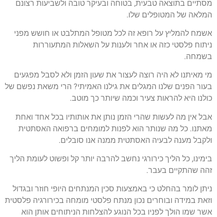
מסתיים בתוצאה טבעית, בטוחה ובעיקר טובה ולשביעות רצונם
המלאה של המטופלים שלו.
אשמח להמליץ על רופא זה לכל מטופל המתלבט או חושש מפני
ניתוח פלסטי כזה או אחר ולענות על השאלות המתעוררות
בשמחה.
מי מאיתנו לא היה רוצה לעצור את שעון הזמן ולא לסבל מפגעים
בעור הפנים שלנו המגלים את גילנו האמיתי? הרי משאת נפשם של
כולנו היא להראות צעיר וכמה שיותר כך מוטב.
אבל אין מה לעשות שהרי הזמן נותן את אותותיו בכל אחד ואחת
מאתנו. כל מה שנותר הוא לפנות למומחים ברפואה האסתטית
ולקבל מענה לבעיה האסתטית ממנה אנו סובלים.
בימינו, כל הליך כירורגי נחשב להרבה יותר קל ופשוט לעומת הליך
זהה שהתקיים בעבר.
ניתן לומר בהחלט כי באמצעות סכין המנתחים היופי חוזר ובגדול
וזאת במידה ובוחרים נכון מנתח פלסטי מומחה בכירורגיה פלסטית
אשר שמו הולך לפניו בכל הנוגע להצלחות הניתוחים אותן הוא