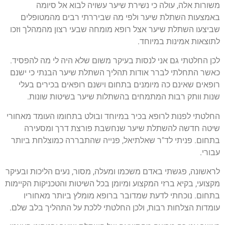
משורות אלה, עולה כי נשירת שיער עשויה לבוא אל סיומה
באמצעות השתלת שיער ולפי מה שביררתי רבים מהמטופלים
שביצעו השתלת שיער אצל רופא מומחה שבעי רצון מהמהלך וזכו
לתוצאות אמינות במיוחד.
לכן החלטתי גם אני לנסות בעיקר משום שלא היה לי מה להפסיד.
כאשר התחלתי לברר אודות תהליך השתלת שיער הבנתי כי ישנם
רופאים שאינם כה מיומנים בתחום וישנם רופאים בכירים בעלי
שנות וותק רבות המתמחים בהשתלות שיער בשיטות שונות.
החלטתי לפנות לרופא בכיר במיוחד ובולט בתחומו העומד מאחורי
שיטה חדשה להשתלת שיער שנחשבת פורצת דרך ומסעירה
בתחום. פניתי לד"ר שאלתיאל, פנייה שהתבררה כמוצלחת ביותר
עבורי.
לראשונה, פגשתי באדם משכמו ומעלה, מסור, נעים הליכות ובעיקר
מקצועי, בקיא ברזי המקצוע ומיומן בכל השיטות והטכניקות הקיימות
בתחום. נוכחתי לדעת שמדובר ברופא מומלץ ביותר מאחוריו
עומדות הצלחות רבות, ולכן החלטתי ללכת על התהליך בלב שלם.