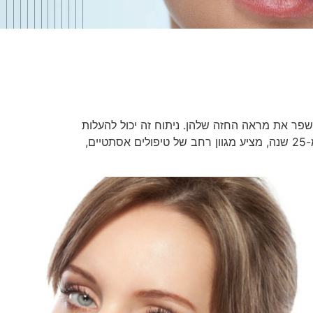
שפר את מראה החזה שלהן. ניתוח זה יכול להעלות
את הביטחון העצמי שלהן ולשפר מאוד את איכות חייהן. ד"ר אבנר בן שושן, מנתח פלסטי מוסמך בעל ניסיון של למעלה מ-25 שנה, מציע מגוון רחב של טיפולים אסתטיים,